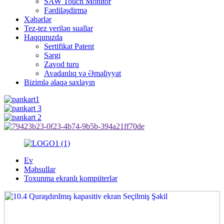
SAW Touch Monitor
Fərdiləşdirmə
Xəbərlər
Tez-tez verilən suallar
Haqqımızda
Sertifikat Patent
Sərgi
Zavod turu
Avadanlıq və Əməliyyat
Bizimlə əlaqə saxlayın
Ev
Məhsullar
Toxunma ekranlı kompüterlər