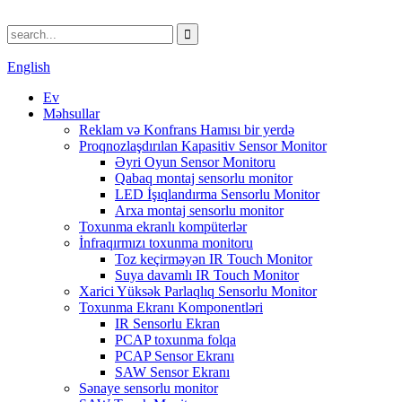
English
Ev
Məhsullar
Reklam və Konfrans Hamısı bir yerdə
Proqnozlaşdırılan Kapasitiv Sensor Monitor
Əyri Oyun Sensor Monitoru
Qabaq montaj sensorlu monitor
LED İşıqlandırma Sensorlu Monitor
Arxa montaj sensorlu monitor
Toxunma ekranlı kompüterlər
İnfraqırmızı toxunma monitoru
Toz keçirməyən IR Touch Monitor
Suya davamlı IR Touch Monitor
Xarici Yüksək Parlaqlıq Sensorlu Monitor
Toxunma Ekranı Komponentləri
IR Sensorlu Ekran
PCAP toxunma folqa
PCAP Sensor Ekranı
SAW Sensor Ekranı
Sənaye sensorlu monitor