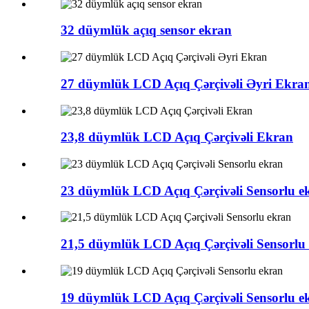
32 düymlük açıq sensor ekran
27 düymlük LCD Açıq Çərçivəli Əyri Ekra
23,8 düymlük LCD Açıq Çərçivəli Ekran
23 düymlük LCD Açıq Çərçivəli Sensorlu e
21,5 düymlük LCD Açıq Çərçivəli Sensorlu
19 düymlük LCD Açıq Çərçivəli Sensorlu e