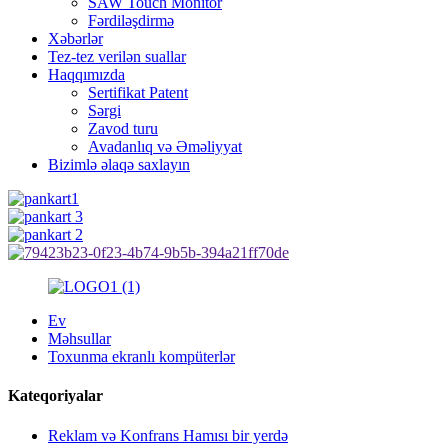
SAW Touch Monitor
Fərdiləşdirmə
Xəbərlər
Tez-tez verilən suallar
Haqqımızda
Sertifikat Patent
Sərgi
Zavod turu
Avadanlıq və Əməliyyat
Bizimlə əlaqə saxlayın
Ev
Məhsullar
Toxunma ekranlı kompüterlər
Kateqoriyalar
Reklam və Konfrans Hamısı bir yerdə