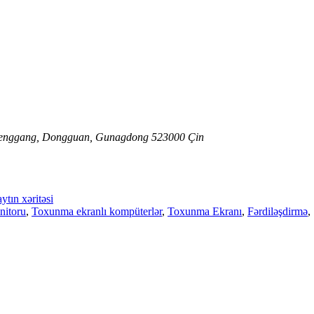
ı, Fenggang, Dongguan, Gunagdong 523000 Çin
ytın xəritəsi
nitoru
,
Toxunma ekranlı kompüterlər
,
Toxunma Ekranı
,
Fərdiləşdirmə
,