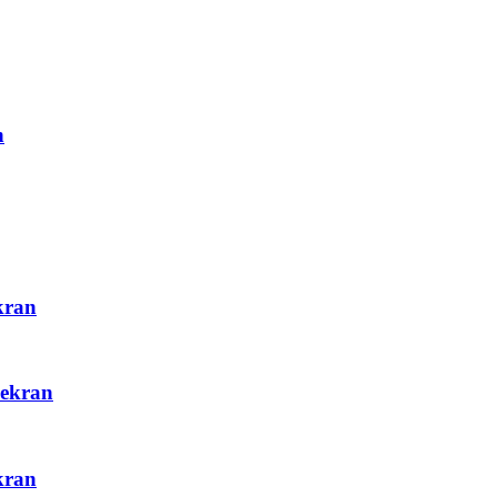
n
kran
 ekran
kran