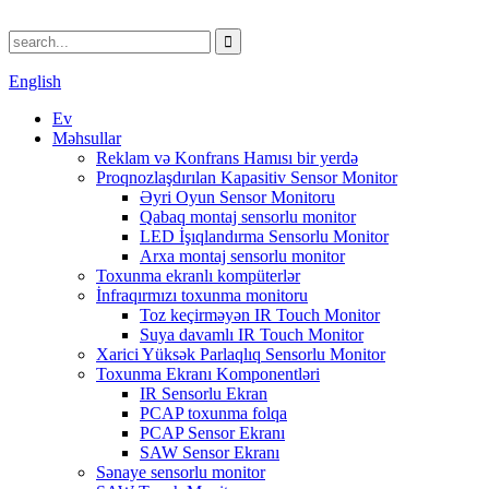
English
Ev
Məhsullar
Reklam və Konfrans Hamısı bir yerdə
Proqnozlaşdırılan Kapasitiv Sensor Monitor
Əyri Oyun Sensor Monitoru
Qabaq montaj sensorlu monitor
LED İşıqlandırma Sensorlu Monitor
Arxa montaj sensorlu monitor
Toxunma ekranlı kompüterlər
İnfraqırmızı toxunma monitoru
Toz keçirməyən IR Touch Monitor
Suya davamlı IR Touch Monitor
Xarici Yüksək Parlaqlıq Sensorlu Monitor
Toxunma Ekranı Komponentləri
IR Sensorlu Ekran
PCAP toxunma folqa
PCAP Sensor Ekranı
SAW Sensor Ekranı
Sənaye sensorlu monitor