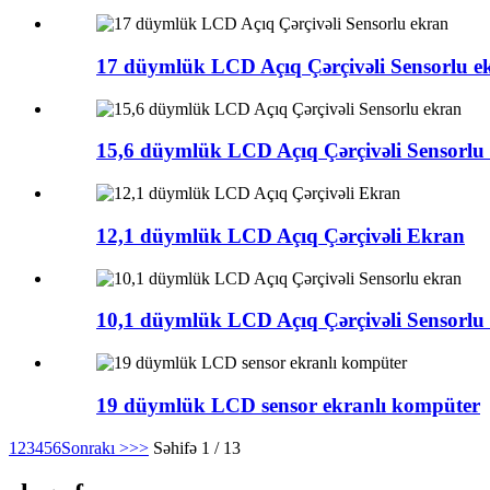
17 düymlük LCD Açıq Çərçivəli Sensorlu e
15,6 düymlük LCD Açıq Çərçivəli Sensorlu
12,1 düymlük LCD Açıq Çərçivəli Ekran
10,1 düymlük LCD Açıq Çərçivəli Sensorlu
19 düymlük LCD sensor ekranlı kompüter
1
2
3
4
5
6
Sonrakı >
>>
Səhifə 1 / 13