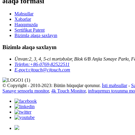
əlaqə forması
Məhsullar
Xəbərlər
Haqqımızda
Sertifikat Patent
Bizimlə əlaqə saxlayın
Bizimlə əlaqə saxlayın
Ünvan:
2, 3, 4, 5-ci mərtəbələr, Blok 6/B Anjia Sənaye Park
Telefon:
+86-0769-82522511
E-poçt:
cjtouch@cjtouch.com
© Copyright - 2010-2023: Bütün hüquqlar qorunur.
İsti məhsullar
-
Sa
Sənaye sensorlu monitor
,
4k Touch Monitor
,
infraqırmızı toxunma mo