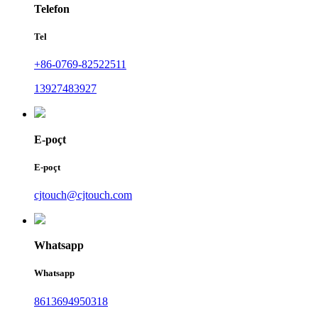
Telefon
Tel
+86-0769-82522511
13927483927
E-poçt
E-poçt
cjtouch@cjtouch.com
Whatsapp
Whatsapp
8613694950318