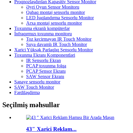
Proqnozlaşdırılan Kapasitiv Sensor Monitor
Əyri Oyun Sensor Monitoru
Qabaq montaj sensorlu monitor
LED İşıqlandırma Sensorlu Monitor
Arxa montaj sensorlu monitor
Toxunma ekranlı kompüterlər
İnfraqırmızı toxunma monitoru
Toz keçirməyən IR Touch Monitor
Suya davamlı IR Touch Monitor
Xarici Yüksək Parlaqlıq Sensorlu Monitor
Toxunma Ekranı Komponentləri
IR Sensorlu Ekran
PCAP toxunma folqa
PCAP Sensor Ekranı
SAW Sensor Ekranı
Sənaye sensorlu monitor
SAW Touch Monitor
Fərdiləşdirmə
Seçilmiş məhsullar
43″ Xarici Reklam...