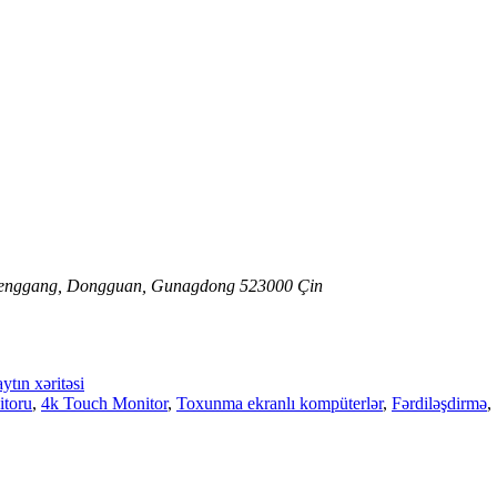
ı, Fenggang, Dongguan, Gunagdong 523000 Çin
ytın xəritəsi
itoru
,
4k Touch Monitor
,
Toxunma ekranlı kompüterlər
,
Fərdiləşdirmə
,