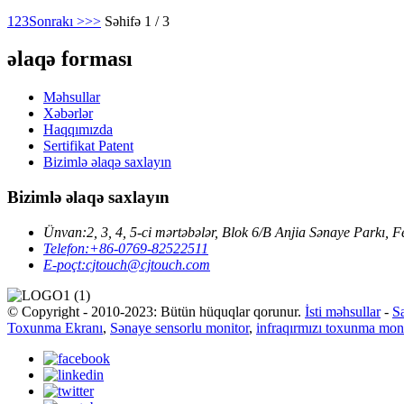
1
2
3
Sonrakı >
>>
Səhifə 1 / 3
əlaqə forması
Məhsullar
Xəbərlər
Haqqımızda
Sertifikat Patent
Bizimlə əlaqə saxlayın
Bizimlə əlaqə saxlayın
Ünvan:
2, 3, 4, 5-ci mərtəbələr, Blok 6/B Anjia Sənaye Park
Telefon:
+86-0769-82522511
E-poçt:
cjtouch@cjtouch.com
© Copyright - 2010-2023: Bütün hüquqlar qorunur.
İsti məhsullar
-
Sa
Toxunma Ekranı
,
Sənaye sensorlu monitor
,
infraqırmızı toxunma mon