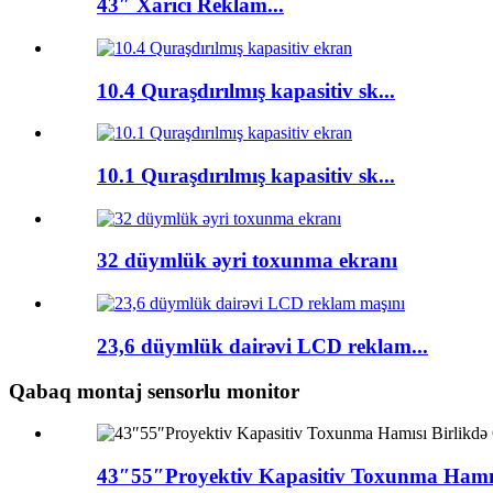
43″ Xarici Reklam...
10.4 Quraşdırılmış kapasitiv sk...
10.1 Quraşdırılmış kapasitiv sk...
32 düymlük əyri toxunma ekranı
23,6 düymlük dairəvi LCD reklam...
Qabaq montaj sensorlu monitor
43″55″Proyektiv Kapasitiv Toxunma Hamısı