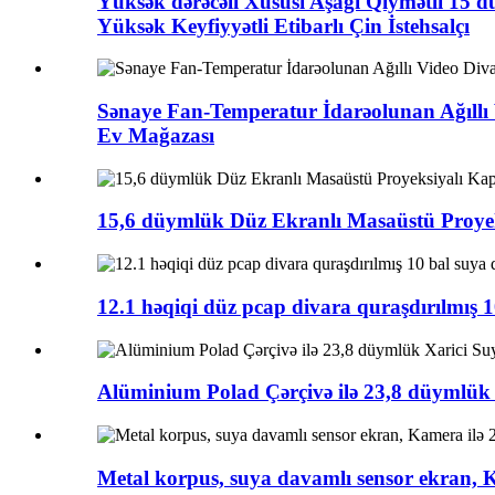
Yüksək dərəcəli Xüsusi Aşağı Qiymətli 15
Yüksək Keyfiyyətli Etibarlı Çin İstehsalçı
Sənaye Fan-Temperatur İdarəolunan Ağıllı
Ev Mağazası
15,6 düymlük Düz Ekranlı Masaüstü Proyek
12.1 həqiqi düz pcap divara quraşdırılmış 
Alüminium Polad Çərçivə ilə 23,8 düymlük
Metal korpus, suya davamlı sensor ekran,