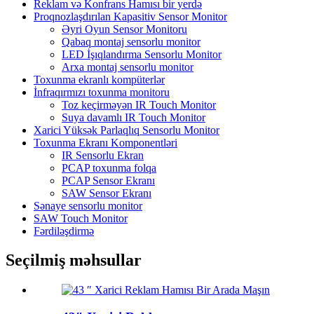
Reklam və Konfrans Hamısı bir yerdə
Proqnozlaşdırılan Kapasitiv Sensor Monitor
Əyri Oyun Sensor Monitoru
Qabaq montaj sensorlu monitor
LED İşıqlandırma Sensorlu Monitor
Arxa montaj sensorlu monitor
Toxunma ekranlı kompüterlər
İnfraqırmızı toxunma monitoru
Toz keçirməyən IR Touch Monitor
Suya davamlı IR Touch Monitor
Xarici Yüksək Parlaqlıq Sensorlu Monitor
Toxunma Ekranı Komponentləri
IR Sensorlu Ekran
PCAP toxunma folqa
PCAP Sensor Ekranı
SAW Sensor Ekranı
Sənaye sensorlu monitor
SAW Touch Monitor
Fərdiləşdirmə
Seçilmiş məhsullar