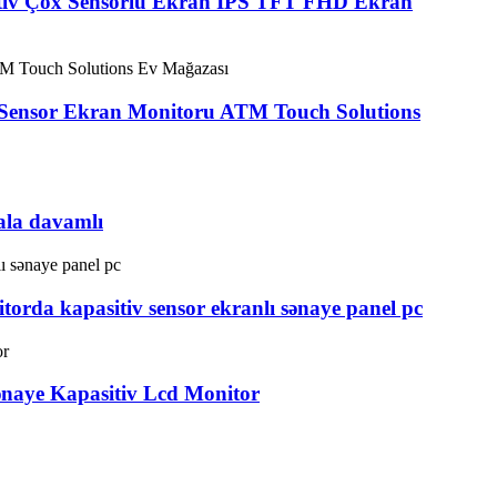
sitiv Çox Sensorlu Ekran IPS TFT FHD Ekran
k Sensor Ekran Monitoru ATM Touch Solutions
ala davamlı
torda kapasitiv sensor ekranlı sənaye panel pc
ənaye Kapasitiv Lcd Monitor