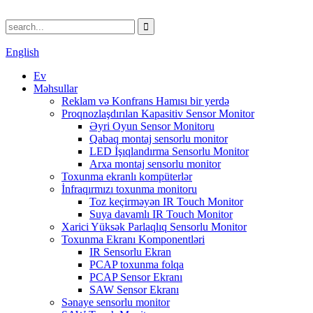
English
Ev
Məhsullar
Reklam və Konfrans Hamısı bir yerdə
Proqnozlaşdırılan Kapasitiv Sensor Monitor
Əyri Oyun Sensor Monitoru
Qabaq montaj sensorlu monitor
LED İşıqlandırma Sensorlu Monitor
Arxa montaj sensorlu monitor
Toxunma ekranlı kompüterlər
İnfraqırmızı toxunma monitoru
Toz keçirməyən IR Touch Monitor
Suya davamlı IR Touch Monitor
Xarici Yüksək Parlaqlıq Sensorlu Monitor
Toxunma Ekranı Komponentləri
IR Sensorlu Ekran
PCAP toxunma folqa
PCAP Sensor Ekranı
SAW Sensor Ekranı
Sənaye sensorlu monitor