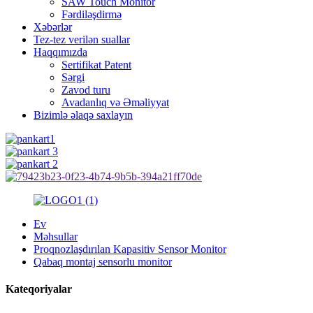
SAW Touch Monitor
Fərdiləşdirmə
Xəbərlər
Tez-tez verilən suallar
Haqqımızda
Sertifikat Patent
Sərgi
Zavod turu
Avadanlıq və Əməliyyat
Bizimlə əlaqə saxlayın
Ev
Məhsullar
Proqnozlaşdırılan Kapasitiv Sensor Monitor
Qabaq montaj sensorlu monitor
Kateqoriyalar