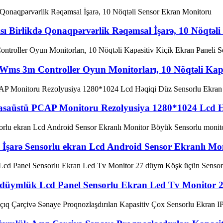
 Birlikdə Qonaqpərvərlik Rəqəmsal İşarə, 10 Nöqtəl
Wms 3m Controller Oyun Monitorları, 10 Nöqtəli Kapa
asaüstü PCAP Monitoru Rezolyusiya 1280*1024 Lcd H
 İşarə Sensorlu ekran Lcd Android Sensor Ekranlı Mo
27 düymlük Lcd Panel Sensorlu Ekran Led Tv Monitor