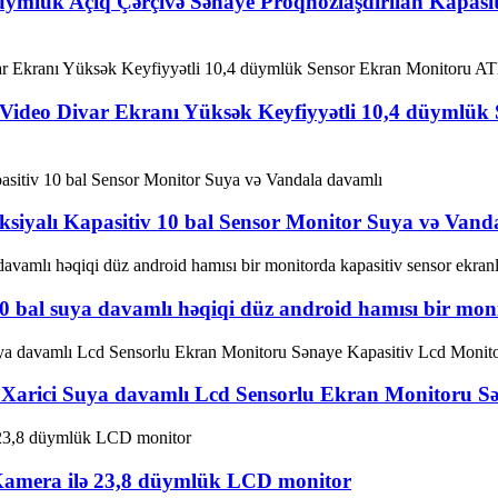
 düymlük Açıq Çərçivə Sənaye Proqnozlaşdırılan Kapa
 Video Divar Ekranı Yüksək Keyfiyyətli 10,4 düymlü
siyalı Kapasitiv 10 bal Sensor Monitor Suya və Vand
10 bal suya davamlı həqiqi düz android hamısı bir moni
 Xarici Suya davamlı Lcd Sensorlu Ekran Monitoru S
 Kamera ilə 23,8 düymlük LCD monitor