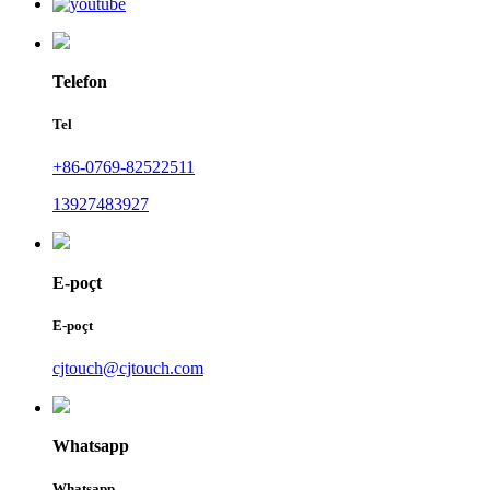
Telefon
Tel
+86-0769-82522511
13927483927
E-poçt
E-poçt
cjtouch@cjtouch.com
Whatsapp
Whatsapp