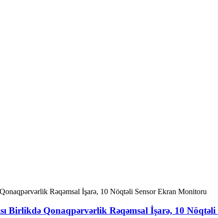
 Birlikdə Qonaqpərvərlik Rəqəmsal İşarə, 10 Nöqtəl