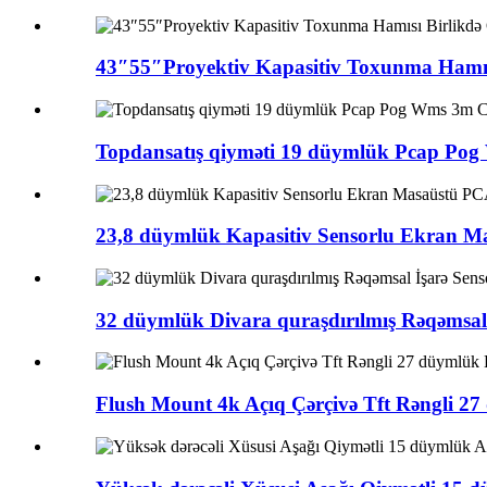
43″55″Proyektiv Kapasitiv Toxunma Hamısı
Topdansatış qiyməti 19 düymlük Pcap Pog 
23,8 düymlük Kapasitiv Sensorlu Ekran M
32 düymlük Divara quraşdırılmış Rəqəmsal
Flush Mount 4k Açıq Çərçivə Tft Rəngli 