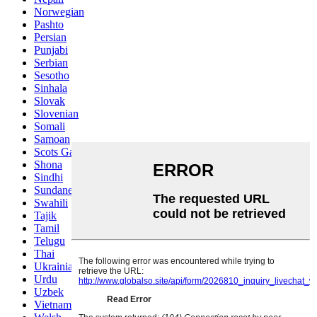
Norwegian
Pashto
Persian
Punjabi
Serbian
Sesotho
Sinhala
Slovak
Slovenian
Somali
Samoan
Scots Gaelic
Shona
Sindhi
Sundanese
Swahili
Tajik
Tamil
Telugu
Thai
Ukrainian
Urdu
Uzbek
Vietnamese