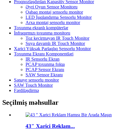
Proqnozlaşdırılan Kapasitiv Sensor Monitor
Əyri Oyun Sensor Monitoru
Qabaq montaj sensorlu monitor
LED İşıqlandırma Sensorlu Monitor
Arxa montaj sensorlu monitor
Toxunma ekranlı kompüterlər
İnfraqırmızı toxunma monitoru
Toz keçirməyən IR Touch Monitor
Suya davamlı IR Touch Monitor
Xarici Yüksək Parlaqlıq Sensorlu Monitor
Toxunma Ekranı Komponentləri
IR Sensorlu Ekran
PCAP toxunma folqa
PCAP Sensor Ekranı
SAW Sensor Ekranı
Sənaye sensorlu monitor
SAW Touch Monitor
Fərdiləşdirmə
Seçilmiş məhsullar
43″ Xarici Reklam...