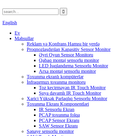
English
Ev
Məhsullar
Reklam və Konfrans Hamısı bir yerdə
Proqnozlaşdırılan Kapasitiv Sensor Monitor
Əyri Oyun Sensor Monitoru
Qabaq montaj sensorlu monitor
LED İşıqlandırma Sensorlu Monitor
Arxa montaj sensorlu monitor
Toxunma ekranlı kompüterlər
İnfraqırmızı toxunma monitoru
Toz keçirməyən IR Touch Monitor
Suya davamlı IR Touch Monitor
Xarici Yüksək Parlaqlıq Sensorlu Monitor
Toxunma Ekranı Komponentləri
IR Sensorlu Ekran
PCAP toxunma folqa
PCAP Sensor Ekranı
SAW Sensor Ekranı
Sənaye sensorlu monitor