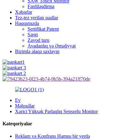
SAW Touch Monitor
Fərdiləşdirmə
Xəbərlər
Tez-tez verilən suallar
Haqqımızda
Sertifikat Patent
Sərgi
Zavod turu
Avadanlıq və Əməliyyat
Bizimlə əlaqə saxlayın
Ev
Məhsullar
Xarici Yüksək Parlaqlıq Sensorlu Monitor
Kateqoriyalar
Reklam və Konfrans Hamısı bir yerdə