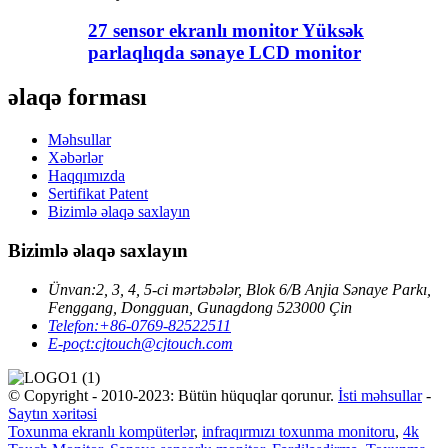
27 sensor ekranlı monitor Yüksək
parlaqlıqda sənaye LCD monitor
əlaqə forması
Məhsullar
Xəbərlər
Haqqımızda
Sertifikat Patent
Bizimlə əlaqə saxlayın
Bizimlə əlaqə saxlayın
Ünvan:
2, 3, 4, 5-ci mərtəbələr, Blok 6/B Anjia Sənaye Parkı,
Fenggang, Dongguan, Gunagdong 523000 Çin
Telefon:
+86-0769-82522511
E-poçt:
cjtouch@cjtouch.com
© Copyright - 2010-2023: Bütün hüquqlar qorunur.
İsti məhsullar
-
Saytın xəritəsi
Toxunma ekranlı kompüterlər
,
infraqırmızı toxunma monitoru
,
4k