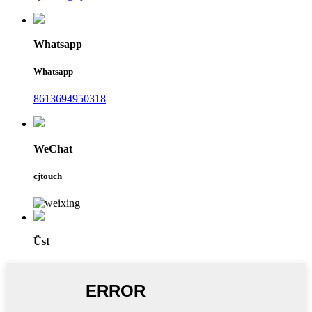
Whatsapp
Whatsapp
8613694950318
WeChat
cjtouch
Üst