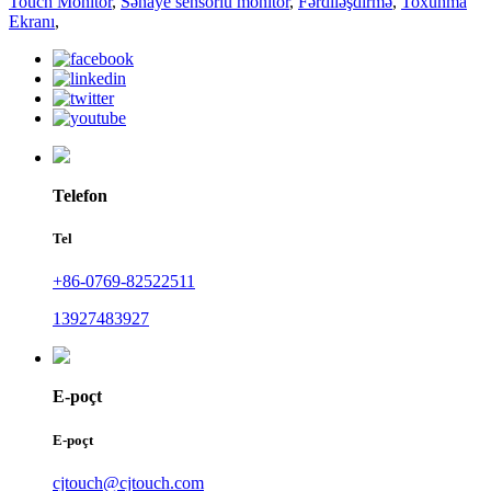
Touch Monitor
,
Sənaye sensorlu monitor
,
Fərdiləşdirmə
,
Toxunma
Ekranı
,
Telefon
Tel
+86-0769-82522511
13927483927
E-poçt
E-poçt
cjtouch@cjtouch.com