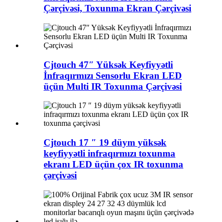
Çərçivəsi, Toxunma Ekran Çərçivəsi
Cjtouch 47″ Yüksək Keyfiyyətli
İnfraqırmızı Sensorlu Ekran LED
üçün Multi IR Toxunma Çərçivəsi
Cjtouch 17 ″ 19 düym yüksək
keyfiyyətli infraqırmızı toxunma
ekranı LED üçün çox IR toxunma
çərçivəsi