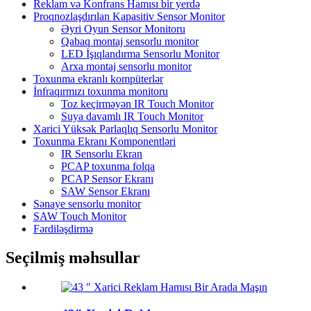
Reklam və Konfrans Hamısı bir yerdə
Proqnozlaşdırılan Kapasitiv Sensor Monitor
Əyri Oyun Sensor Monitoru
Qabaq montaj sensorlu monitor
LED İşıqlandırma Sensorlu Monitor
Arxa montaj sensorlu monitor
Toxunma ekranlı kompüterlər
İnfraqırmızı toxunma monitoru
Toz keçirməyən IR Touch Monitor
Suya davamlı IR Touch Monitor
Xarici Yüksək Parlaqlıq Sensorlu Monitor
Toxunma Ekranı Komponentləri
IR Sensorlu Ekran
PCAP toxunma folqa
PCAP Sensor Ekranı
SAW Sensor Ekranı
Sənaye sensorlu monitor
SAW Touch Monitor
Fərdiləşdirmə
Seçilmiş məhsullar