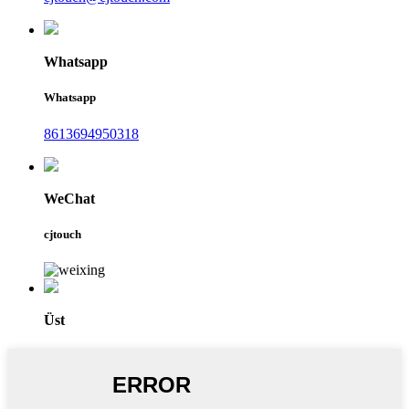
Whatsapp
Whatsapp
8613694950318
WeChat
cjtouch
Üst