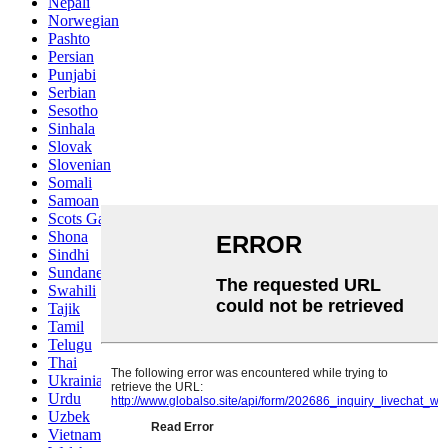
Nepali
Norwegian
Pashto
Persian
Punjabi
Serbian
Sesotho
Sinhala
Slovak
Slovenian
Somali
Samoan
Scots Gaelic
Shona
Sindhi
Sundanese
Swahili
Tajik
Tamil
Telugu
Thai
Ukrainian
Urdu
Uzbek
Vietnamese