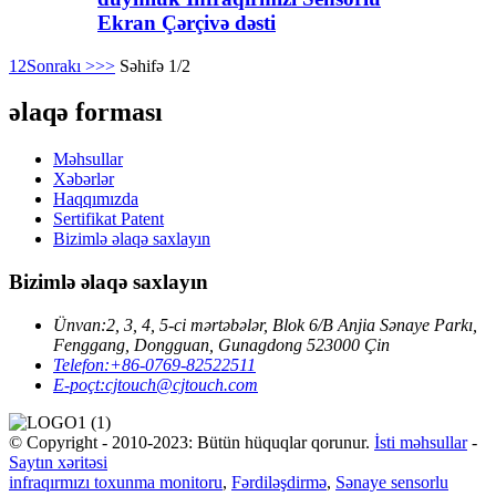
Ekran Çərçivə dəsti
1
2
Sonrakı >
>>
Səhifə 1/2
əlaqə forması
Məhsullar
Xəbərlər
Haqqımızda
Sertifikat Patent
Bizimlə əlaqə saxlayın
Bizimlə əlaqə saxlayın
Ünvan:
2, 3, 4, 5-ci mərtəbələr, Blok 6/B Anjia Sənaye Parkı,
Fenggang, Dongguan, Gunagdong 523000 Çin
Telefon:
+86-0769-82522511
E-poçt:
cjtouch@cjtouch.com
© Copyright - 2010-2023: Bütün hüquqlar qorunur.
İsti məhsullar
-
Saytın xəritəsi
infraqırmızı toxunma monitoru
,
Fərdiləşdirmə
,
Sənaye sensorlu