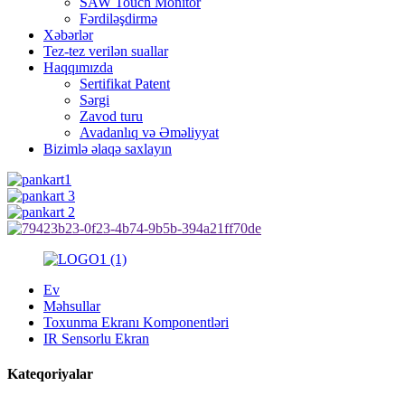
SAW Touch Monitor
Fərdiləşdirmə
Xəbərlər
Tez-tez verilən suallar
Haqqımızda
Sertifikat Patent
Sərgi
Zavod turu
Avadanlıq və Əməliyyat
Bizimlə əlaqə saxlayın
Ev
Məhsullar
Toxunma Ekranı Komponentləri
IR Sensorlu Ekran
Kateqoriyalar