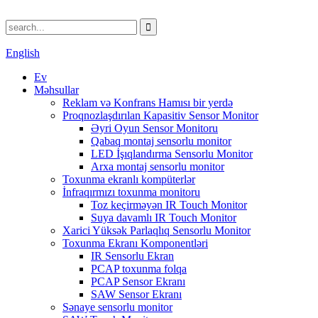
English
Ev
Məhsullar
Reklam və Konfrans Hamısı bir yerdə
Proqnozlaşdırılan Kapasitiv Sensor Monitor
Əyri Oyun Sensor Monitoru
Qabaq montaj sensorlu monitor
LED İşıqlandırma Sensorlu Monitor
Arxa montaj sensorlu monitor
Toxunma ekranlı kompüterlər
İnfraqırmızı toxunma monitoru
Toz keçirməyən IR Touch Monitor
Suya davamlı IR Touch Monitor
Xarici Yüksək Parlaqlıq Sensorlu Monitor
Toxunma Ekranı Komponentləri
IR Sensorlu Ekran
PCAP toxunma folqa
PCAP Sensor Ekranı
SAW Sensor Ekranı
Sənaye sensorlu monitor