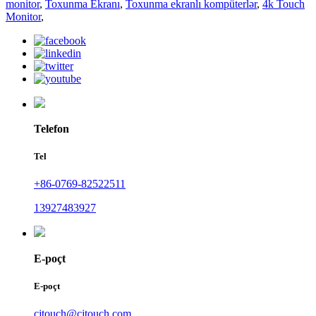
monitor
,
Toxunma Ekranı
,
Toxunma ekranlı kompüterlər
,
4k Touch
Monitor
,
Telefon
Tel
+86-0769-82522511
13927483927
E-poçt
E-poçt
cjtouch@cjtouch.com