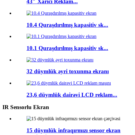
43″ Xarici Reklam...
10.4 Quraşdırılmış kapasitiv sk...
10.1 Quraşdırılmış kapasitiv sk...
32 düymlük əyri toxunma ekranı
23,6 düymlük dairəvi LCD reklam...
IR Sensorlu Ekran
15 düymlük infraqırmızı sensor ekran