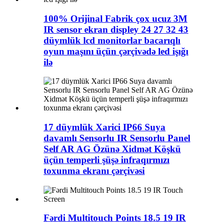
100% Orijinal Fabrik çox ucuz 3M
IR sensor ekran displey 24 27 32 43
düymlük lcd monitorlar bacarıqlı
oyun maşını üçün çərçivədə led işığı
ilə
17 düymlük Xarici IP66 Suya
davamlı Sensorlu IR Sensorlu Panel
Self AR AG Özünə Xidmət Köşkü
üçün temperli şüşə infraqırmızı
toxunma ekranı çərçivəsi
Fərdi Multitouch Points 18.5 19 IR