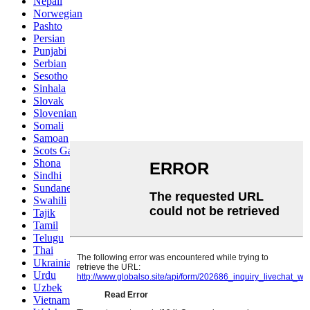
Nepali
Norwegian
Pashto
Persian
Punjabi
Serbian
Sesotho
Sinhala
Slovak
Slovenian
Somali
Samoan
Scots Gaelic
Shona
Sindhi
Sundanese
Swahili
Tajik
Tamil
Telugu
Thai
Ukrainian
Urdu
Uzbek
Vietnamese