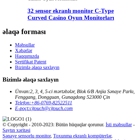
32 sensor ekranlı monitor C-Type
Curved Casino Oyun Monitorları
əlaqə forması
Məhsullar
Xəbərlər
Haqqımızda
Sertifikat Patent
Bizimlə əlaqə saxlayın
Bizimlə əlaqə saxlayın
Ünvan:
2, 3, 4, 5-ci mərtəbələr, Blok 6/B Anjia Sənaye Parkı,
Fenggang, Dongguan, Gunagdong 523000 Çin
Telefon:
+86-0769-82522511
E-poçt:
cjtouch@cjtouch.com
© Copyright - 2010-2023: Bütün hüquqlar qorunur.
İsti məhsullar
-
Saytın xəritəsi
Sənaye sensorlu monitor
,
Toxunma ekranlı kompüterlər
,