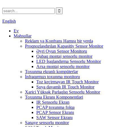
English
Ev
Məhsullar
Reklam və Konfrans Hamısı bir yerdə
Proqnozlaşdırılan Kapasitiv Sensor Monitor
Əyri Oyun Sensor Monitoru
Qabaq montaj sensorlu monitor
LED İşıqlandırma Sensorlu Monitor
Arxa montaj sensorlu monitor
Toxunma ekranlı kompüterlər
İnfraqırmızı toxunma monitoru
Toz keçirməyən IR Touch Monitor
Suya davamlı IR Touch Monitor
Xarici Yüksək Parlaqlıq Sensorlu Monitor
Toxunma Ekranı Komponentləri
IR Sensorlu Ekran
PCAP toxunma folqa
PCAP Sensor Ekranı
SAW Sensor Ekranı
Sənaye sensorlu monitor