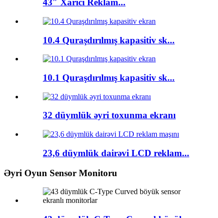
43″ Xarici Reklam...
10.4 Quraşdırılmış kapasitiv sk...
10.1 Quraşdırılmış kapasitiv sk...
32 düymlük əyri toxunma ekranı
23,6 düymlük dairəvi LCD reklam...
Əyri Oyun Sensor Monitoru