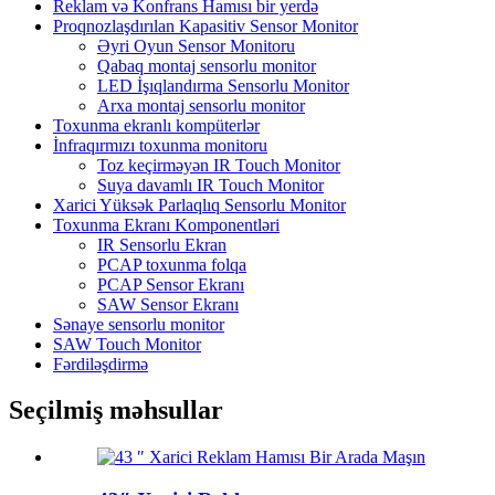
Reklam və Konfrans Hamısı bir yerdə
Proqnozlaşdırılan Kapasitiv Sensor Monitor
Əyri Oyun Sensor Monitoru
Qabaq montaj sensorlu monitor
LED İşıqlandırma Sensorlu Monitor
Arxa montaj sensorlu monitor
Toxunma ekranlı kompüterlər
İnfraqırmızı toxunma monitoru
Toz keçirməyən IR Touch Monitor
Suya davamlı IR Touch Monitor
Xarici Yüksək Parlaqlıq Sensorlu Monitor
Toxunma Ekranı Komponentləri
IR Sensorlu Ekran
PCAP toxunma folqa
PCAP Sensor Ekranı
SAW Sensor Ekranı
Sənaye sensorlu monitor
SAW Touch Monitor
Fərdiləşdirmə
Seçilmiş məhsullar