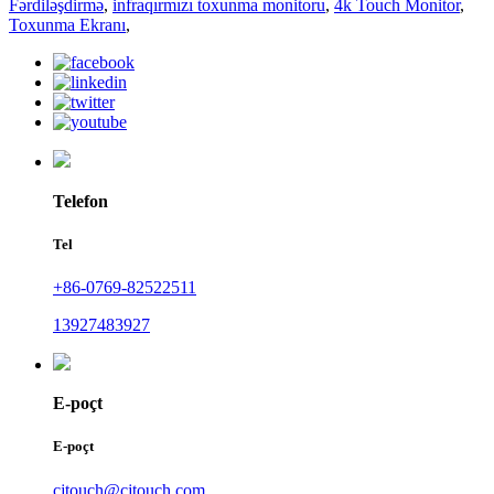
Fərdiləşdirmə
,
infraqırmızı toxunma monitoru
,
4k Touch Monitor
,
Toxunma Ekranı
,
Telefon
Tel
+86-0769-82522511
13927483927
E-poçt
E-poçt
cjtouch@cjtouch.com