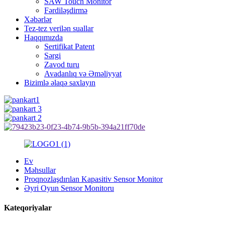
SAW Touch Monitor
Fərdiləşdirmə
Xəbərlər
Tez-tez verilən suallar
Haqqımızda
Sertifikat Patent
Sərgi
Zavod turu
Avadanlıq və Əməliyyat
Bizimlə əlaqə saxlayın
Ev
Məhsullar
Proqnozlaşdırılan Kapasitiv Sensor Monitor
Əyri Oyun Sensor Monitoru
Kateqoriyalar