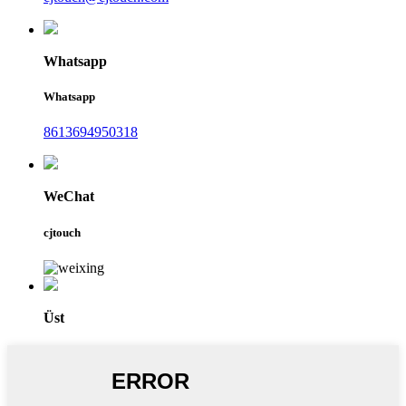
Whatsapp
Whatsapp
8613694950318
WeChat
cjtouch
Üst