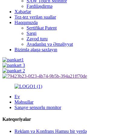
SAW Touch Monitor
Fərdiləşdirmə
Xəbərlər
Tez-tez verilən suallar
Haqqımızda
Sertifikat Patent
Sərgi
Zavod turu
Avadanlıq və Əməliyyat
Bizimlə əlaqə saxlayın
Ev
Məhsullar
Sənaye sensorlu monitor
Kateqoriyalar
Reklam və Konfrans Hamısı bir yerdə