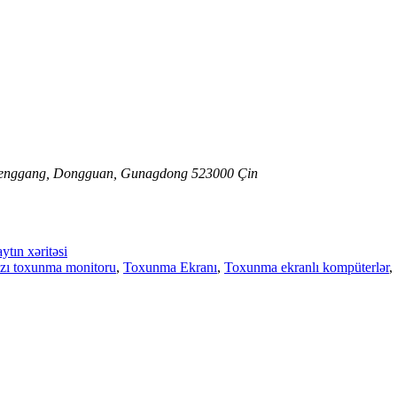
ı, Fenggang, Dongguan, Gunagdong 523000 Çin
ytın xəritəsi
ızı toxunma monitoru
,
Toxunma Ekranı
,
Toxunma ekranlı kompüterlər
,