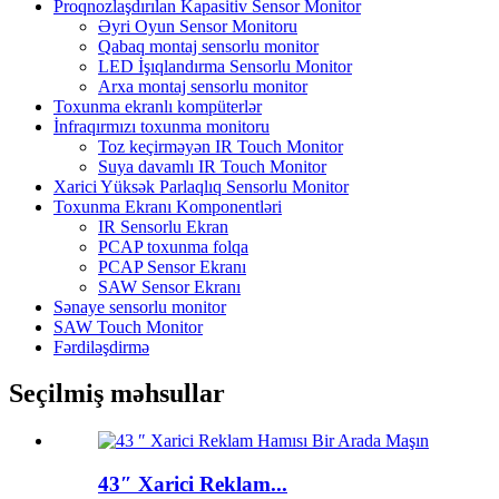
Proqnozlaşdırılan Kapasitiv Sensor Monitor
Əyri Oyun Sensor Monitoru
Qabaq montaj sensorlu monitor
LED İşıqlandırma Sensorlu Monitor
Arxa montaj sensorlu monitor
Toxunma ekranlı kompüterlər
İnfraqırmızı toxunma monitoru
Toz keçirməyən IR Touch Monitor
Suya davamlı IR Touch Monitor
Xarici Yüksək Parlaqlıq Sensorlu Monitor
Toxunma Ekranı Komponentləri
IR Sensorlu Ekran
PCAP toxunma folqa
PCAP Sensor Ekranı
SAW Sensor Ekranı
Sənaye sensorlu monitor
SAW Touch Monitor
Fərdiləşdirmə
Seçilmiş məhsullar
43″ Xarici Reklam...