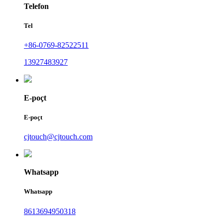
Telefon
Tel
+86-0769-82522511
13927483927
E-poçt
E-poçt
cjtouch@cjtouch.com
Whatsapp
Whatsapp
8613694950318