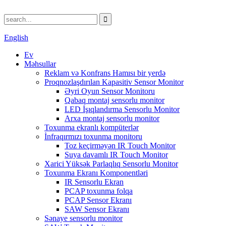
English
Ev
Məhsullar
Reklam və Konfrans Hamısı bir yerdə
Proqnozlaşdırılan Kapasitiv Sensor Monitor
Əyri Oyun Sensor Monitoru
Qabaq montaj sensorlu monitor
LED İşıqlandırma Sensorlu Monitor
Arxa montaj sensorlu monitor
Toxunma ekranlı kompüterlər
İnfraqırmızı toxunma monitoru
Toz keçirməyən IR Touch Monitor
Suya davamlı IR Touch Monitor
Xarici Yüksək Parlaqlıq Sensorlu Monitor
Toxunma Ekranı Komponentləri
IR Sensorlu Ekran
PCAP toxunma folqa
PCAP Sensor Ekranı
SAW Sensor Ekranı
Sənaye sensorlu monitor