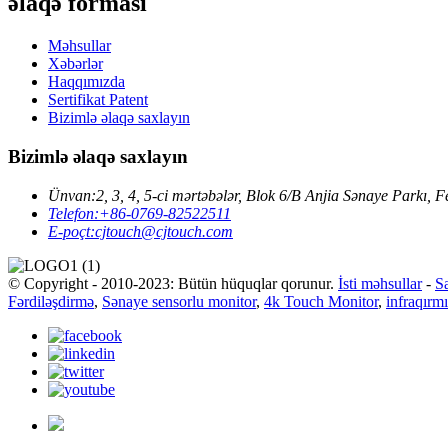
əlaqə forması
Məhsullar
Xəbərlər
Haqqımızda
Sertifikat Patent
Bizimlə əlaqə saxlayın
Bizimlə əlaqə saxlayın
Ünvan:
2, 3, 4, 5-ci mərtəbələr, Blok 6/B Anjia Sənaye Park
Telefon:
+86-0769-82522511
E-poçt:
cjtouch@cjtouch.com
© Copyright - 2010-2023: Bütün hüquqlar qorunur.
İsti məhsullar
-
Sa
Fərdiləşdirmə
,
Sənaye sensorlu monitor
,
4k Touch Monitor
,
infraqırm