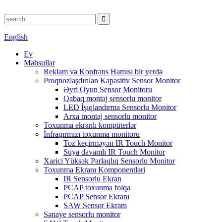
English
Ev
Məhsullar
Reklam və Konfrans Hamısı bir yerdə
Proqnozlaşdırılan Kapasitiv Sensor Monitor
Əyri Oyun Sensor Monitoru
Qabaq montaj sensorlu monitor
LED İşıqlandırma Sensorlu Monitor
Arxa montaj sensorlu monitor
Toxunma ekranlı kompüterlər
İnfraqırmızı toxunma monitoru
Toz keçirməyən IR Touch Monitor
Suya davamlı IR Touch Monitor
Xarici Yüksək Parlaqlıq Sensorlu Monitor
Toxunma Ekranı Komponentləri
IR Sensorlu Ekran
PCAP toxunma folqa
PCAP Sensor Ekranı
SAW Sensor Ekranı
Sənaye sensorlu monitor