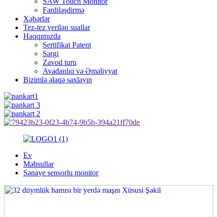
SAW Touch Monitor
Fərdiləşdirmə
Xəbərlər
Tez-tez verilən suallar
Haqqımızda
Sertifikat Patent
Sərgi
Zavod turu
Avadanlıq və Əməliyyat
Bizimlə əlaqə saxlayın
Ev
Məhsullar
Sənaye sensorlu monitor