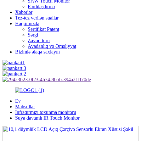
SAW Touch Monitor
Fərdiləşdirmə
Xəbərlər
Tez-tez verilən suallar
Haqqımızda
Sertifikat Patent
Sərgi
Zavod turu
Avadanlıq və Əməliyyat
Bizimlə əlaqə saxlayın
Ev
Məhsullar
İnfraqırmızı toxunma monitoru
Suya davamlı IR Touch Monitor