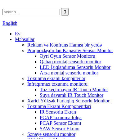
English
Ev
Məhsullar
Reklam və Konfrans Hamısı bir yerdə
Proqnozlaşdırılan Kapasitiv Sensor Monitor
Əyri Oyun Sensor Monitoru
Qabaq montaj sensorlu monitor
LED İşıqlandırma Sensorlu Monitor
Arxa montaj sensorlu monitor
Toxunma ekranlı kompüterlər
İnfraqırmızı toxunma monitoru
Toz keçirməyən IR Touch Monitor
Suya davamlı IR Touch Monitor
Xarici Yüksək Parlaqlıq Sensorlu Monitor
Toxunma Ekranı Komponentləri
IR Sensorlu Ekran
PCAP toxunma folqa
PCAP Sensor Ekranı
SAW Sensor Ekranı
Sənaye sensorlu monitor