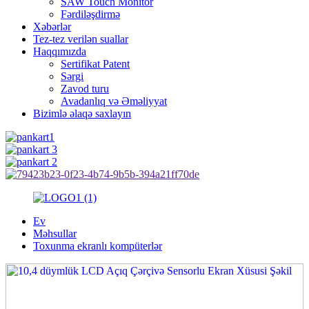
SAW Touch Monitor
Fərdiləşdirmə
Xəbərlər
Tez-tez verilən suallar
Haqqımızda
Sertifikat Patent
Sərgi
Zavod turu
Avadanlıq və Əməliyyat
Bizimlə əlaqə saxlayın
Ev
Məhsullar
Toxunma ekranlı kompüterlər