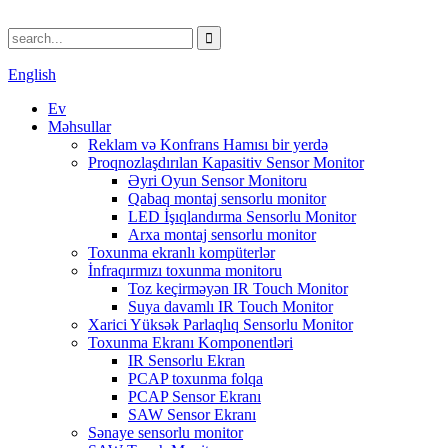
English
Ev
Məhsullar
Reklam və Konfrans Hamısı bir yerdə
Proqnozlaşdırılan Kapasitiv Sensor Monitor
Əyri Oyun Sensor Monitoru
Qabaq montaj sensorlu monitor
LED İşıqlandırma Sensorlu Monitor
Arxa montaj sensorlu monitor
Toxunma ekranlı kompüterlər
İnfraqırmızı toxunma monitoru
Toz keçirməyən IR Touch Monitor
Suya davamlı IR Touch Monitor
Xarici Yüksək Parlaqlıq Sensorlu Monitor
Toxunma Ekranı Komponentləri
IR Sensorlu Ekran
PCAP toxunma folqa
PCAP Sensor Ekranı
SAW Sensor Ekranı
Sənaye sensorlu monitor