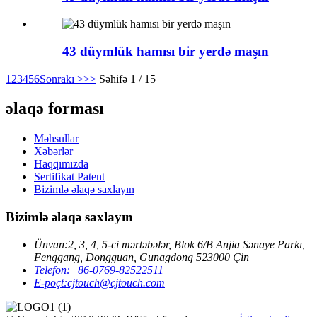
43 düymlük hamısı bir yerdə maşın
1
2
3
4
5
6
Sonrakı >
>>
Səhifə 1 / 15
əlaqə forması
Məhsullar
Xəbərlər
Haqqımızda
Sertifikat Patent
Bizimlə əlaqə saxlayın
Bizimlə əlaqə saxlayın
Ünvan:
2, 3, 4, 5-ci mərtəbələr, Blok 6/B Anjia Sənaye Parkı,
Fenggang, Dongguan, Gunagdong 523000 Çin
Telefon:
+86-0769-82522511
E-poçt:
cjtouch@cjtouch.com