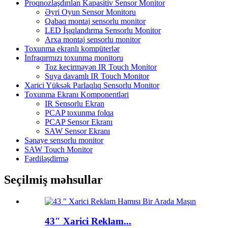
Proqnozlaşdırılan Kapasitiv Sensor Monitor
Əyri Oyun Sensor Monitoru
Qabaq montaj sensorlu monitor
LED İşıqlandırma Sensorlu Monitor
Arxa montaj sensorlu monitor
Toxunma ekranlı kompüterlər
İnfraqırmızı toxunma monitoru
Toz keçirməyən IR Touch Monitor
Suya davamlı IR Touch Monitor
Xarici Yüksək Parlaqlıq Sensorlu Monitor
Toxunma Ekranı Komponentləri
IR Sensorlu Ekran
PCAP toxunma folqa
PCAP Sensor Ekranı
SAW Sensor Ekranı
Sənaye sensorlu monitor
SAW Touch Monitor
Fərdiləşdirmə
Seçilmiş məhsullar
43″ Xarici Reklam...