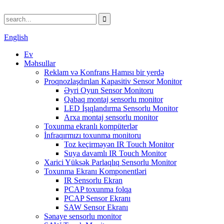
English
Ev
Məhsullar
Reklam və Konfrans Hamısı bir yerdə
Proqnozlaşdırılan Kapasitiv Sensor Monitor
Əyri Oyun Sensor Monitoru
Qabaq montaj sensorlu monitor
LED İşıqlandırma Sensorlu Monitor
Arxa montaj sensorlu monitor
Toxunma ekranlı kompüterlər
İnfraqırmızı toxunma monitoru
Toz keçirməyən IR Touch Monitor
Suya davamlı IR Touch Monitor
Xarici Yüksək Parlaqlıq Sensorlu Monitor
Toxunma Ekranı Komponentləri
IR Sensorlu Ekran
PCAP toxunma folqa
PCAP Sensor Ekranı
SAW Sensor Ekranı
Sənaye sensorlu monitor