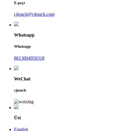
E-poçt
cjtouch@cjtouch.com
Whatsapp
Whatsapp
8613694950318
WeChat
cjtouch
Üst
English