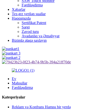
SAW Touch Monitor
Fərdiləşdirmə
Xəbərlər
Tez-tez verilən suallar
Haqqımızda
Sertifikat Patent
Sərgi
Zavod turu
Avadanlıq və Əməliyyat
Bizimlə əlaqə saxlayın
Ev
Məhsullar
Fərdiləşdirmə
Kateqoriyalar
Reklam və Konfrans Hamısı bir yerdə