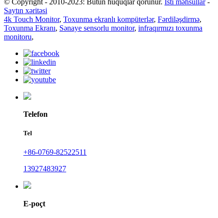
© Copyright - 2010-2023: Bütün hüquqlar qorunur.
İsti məhsullar
-
Saytın xəritəsi
4k Touch Monitor
,
Toxunma ekranlı kompüterlər
,
Fərdiləşdirmə
,
Toxunma Ekranı
,
Sənaye sensorlu monitor
,
infraqırmızı toxunma
monitoru
,
Telefon
Tel
+86-0769-82522511
13927483927
E-poçt