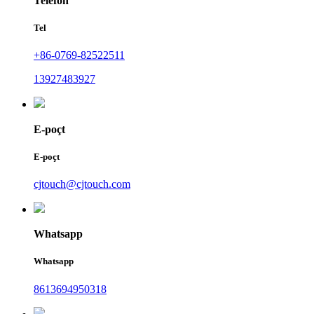
Telefon
Tel
+86-0769-82522511
13927483927
E-poçt
E-poçt
cjtouch@cjtouch.com
Whatsapp
Whatsapp
8613694950318