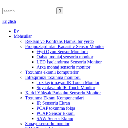
English
Ev
Məhsullar
Reklam və Konfrans Hamısı bir yerdə
Proqnozlaşdırılan Kapasitiv Sensor Monitor
Əyri Oyun Sensor Monitoru
Qabaq montaj sensorlu monitor
LED İşıqlandırma Sensorlu Monitor
Arxa montaj sensorlu monitor
Toxunma ekranlı kompüterlər
İnfraqırmızı toxunma monitoru
Toz keçirməyən IR Touch Monitor
Suya davamlı IR Touch Monitor
Xarici Yüksək Parlaqlıq Sensorlu Monitor
Toxunma Ekranı Komponentləri
IR Sensorlu Ekran
PCAP toxunma folqa
PCAP Sensor Ekranı
SAW Sensor Ekranı
Sənaye sensorlu monitor