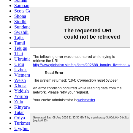
Somali
Samoan
Scots Gaelic
Shona
Sindhi
Sundanese
Swahili
Tajik
Tamil
Telugu
Thai
Ukrainian
Urdu
Uzbek
Vietnamese
Welsh
Xhosa
Yiddish
Yoruba
Zulu
Kinyarwanda
Tatar
Oriya
Turkmen
Uyghur