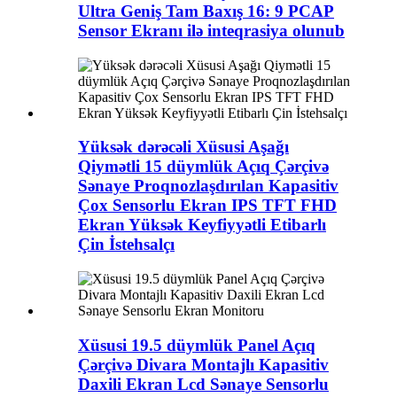
Ultra Geniş Tam Baxış 16: 9 PCAP
Sensor Ekranı ilə inteqrasiya olunub
Yüksək dərəcəli Xüsusi Aşağı
Qiymətli 15 düymlük Açıq Çərçivə
Sənaye Proqnozlaşdırılan Kapasitiv
Çox Sensorlu Ekran IPS TFT FHD
Ekran Yüksək Keyfiyyətli Etibarlı
Çin İstehsalçı
Xüsusi 19.5 düymlük Panel Açıq
Çərçivə Divara Montajlı Kapasitiv
Daxili Ekran Lcd Sənaye Sensorlu