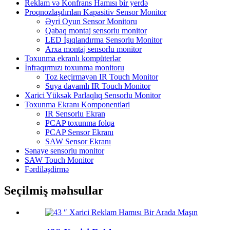
Reklam və Konfrans Hamısı bir yerdə
Proqnozlaşdırılan Kapasitiv Sensor Monitor
Əyri Oyun Sensor Monitoru
Qabaq montaj sensorlu monitor
LED İşıqlandırma Sensorlu Monitor
Arxa montaj sensorlu monitor
Toxunma ekranlı kompüterlər
İnfraqırmızı toxunma monitoru
Toz keçirməyən IR Touch Monitor
Suya davamlı IR Touch Monitor
Xarici Yüksək Parlaqlıq Sensorlu Monitor
Toxunma Ekranı Komponentləri
IR Sensorlu Ekran
PCAP toxunma folqa
PCAP Sensor Ekranı
SAW Sensor Ekranı
Sənaye sensorlu monitor
SAW Touch Monitor
Fərdiləşdirmə
Seçilmiş məhsullar