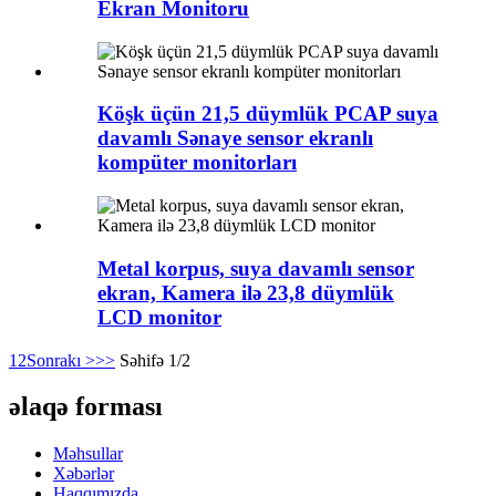
Ekran Monitoru
Köşk üçün 21,5 düymlük PCAP suya
davamlı Sənaye sensor ekranlı
kompüter monitorları
Metal korpus, suya davamlı sensor
ekran, Kamera ilə 23,8 düymlük
LCD monitor
1
2
Sonrakı >
>>
Səhifə 1/2
əlaqə forması
Məhsullar
Xəbərlər
Haqqımızda