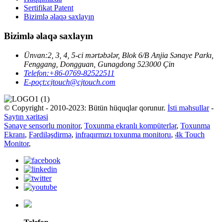
Sertifikat Patent
Bizimlə əlaqə saxlayın
Bizimlə əlaqə saxlayın
Ünvan:
2, 3, 4, 5-ci mərtəbələr, Blok 6/B Anjia Sənaye Parkı,
Fenggang, Dongguan, Gunagdong 523000 Çin
Telefon:
+86-0769-82522511
E-poçt:
cjtouch@cjtouch.com
© Copyright - 2010-2023: Bütün hüquqlar qorunur.
İsti məhsullar
-
Saytın xəritəsi
Sənaye sensorlu monitor
,
Toxunma ekranlı kompüterlər
,
Toxunma
Ekranı
,
Fərdiləşdirmə
,
infraqırmızı toxunma monitoru
,
4k Touch
Monitor
,