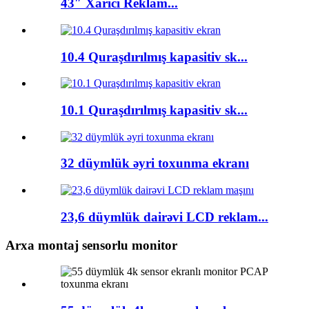
43″ Xarici Reklam...
10.4 Quraşdırılmış kapasitiv sk...
10.1 Quraşdırılmış kapasitiv sk...
32 düymlük əyri toxunma ekranı
23,6 düymlük dairəvi LCD reklam...
Arxa montaj sensorlu monitor