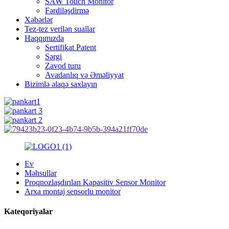
SAW Touch Monitor
Fərdiləşdirmə
Xəbərlər
Tez-tez verilən suallar
Haqqımızda
Sertifikat Patent
Sərgi
Zavod turu
Avadanlıq və Əməliyyat
Bizimlə əlaqə saxlayın
Ev
Məhsullar
Proqnozlaşdırılan Kapasitiv Sensor Monitor
Arxa montaj sensorlu monitor
Kateqoriyalar