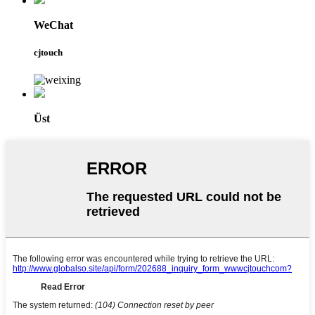
WeChat
cjtouch
Üst