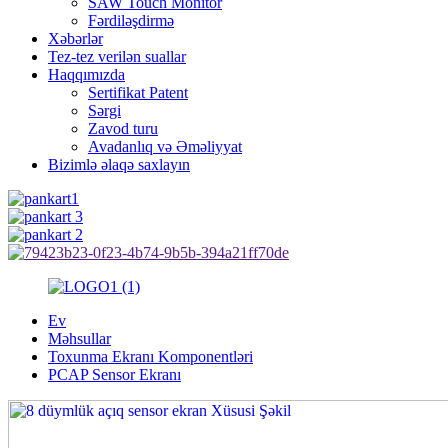
SAW Touch Monitor
Fərdiləşdirmə
Xəbərlər
Tez-tez verilən suallar
Haqqımızda
Sertifikat Patent
Sərgi
Zavod turu
Avadanlıq və Əməliyyat
Bizimlə əlaqə saxlayın
Ev
Məhsullar
Toxunma Ekranı Komponentləri
PCAP Sensor Ekranı