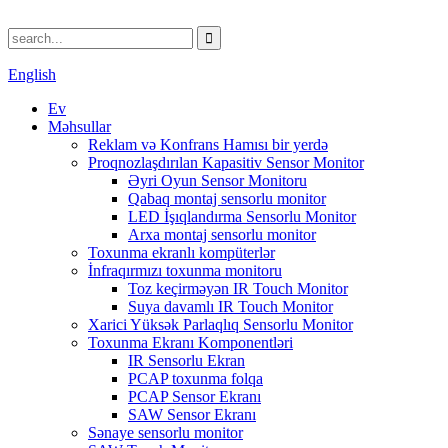
English
Ev
Məhsullar
Reklam və Konfrans Hamısı bir yerdə
Proqnozlaşdırılan Kapasitiv Sensor Monitor
Əyri Oyun Sensor Monitoru
Qabaq montaj sensorlu monitor
LED İşıqlandırma Sensorlu Monitor
Arxa montaj sensorlu monitor
Toxunma ekranlı kompüterlər
İnfraqırmızı toxunma monitoru
Toz keçirməyən IR Touch Monitor
Suya davamlı IR Touch Monitor
Xarici Yüksək Parlaqlıq Sensorlu Monitor
Toxunma Ekranı Komponentləri
IR Sensorlu Ekran
PCAP toxunma folqa
PCAP Sensor Ekranı
SAW Sensor Ekranı
Sənaye sensorlu monitor