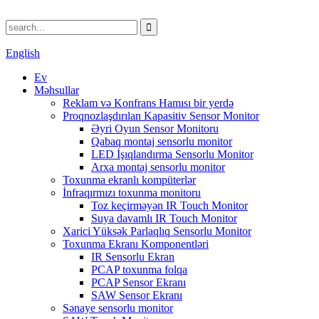
English
Ev
Məhsullar
Reklam və Konfrans Hamısı bir yerdə
Proqnozlaşdırılan Kapasitiv Sensor Monitor
Əyri Oyun Sensor Monitoru
Qabaq montaj sensorlu monitor
LED İşıqlandırma Sensorlu Monitor
Arxa montaj sensorlu monitor
Toxunma ekranlı kompüterlər
İnfraqırmızı toxunma monitoru
Toz keçirməyən IR Touch Monitor
Suya davamlı IR Touch Monitor
Xarici Yüksək Parlaqlıq Sensorlu Monitor
Toxunma Ekranı Komponentləri
IR Sensorlu Ekran
PCAP toxunma folqa
PCAP Sensor Ekranı
SAW Sensor Ekranı
Sənaye sensorlu monitor