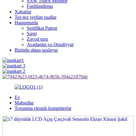
SAW Touch Monitor
Fərdiləşdirmə
Xəbərlər
Tez-tez verilən suallar
Haqqımızda
Sertifikat Patent
Sərgi
Zavod turu
Avadanlıq və Əməliyyat
Bizimlə əlaqə saxlayın
Ev
Məhsullar
Toxunma ekranlı kompüterlər