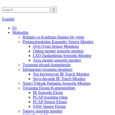
English
Ev
Məhsullar
Reklam və Konfrans Hamısı bir yerdə
Proqnozlaşdırılan Kapasitiv Sensor Monitor
Əyri Oyun Sensor Monitoru
Qabaq montaj sensorlu monitor
LED İşıqlandırma Sensorlu Monitor
Arxa montaj sensorlu monitor
Toxunma ekranlı kompüterlər
İnfraqırmızı toxunma monitoru
Toz keçirməyən IR Touch Monitor
Suya davamlı IR Touch Monitor
Xarici Yüksək Parlaqlıq Sensorlu Monitor
Toxunma Ekranı Komponentləri
IR Sensorlu Ekran
PCAP toxunma folqa
PCAP Sensor Ekranı
SAW Sensor Ekranı
Sənaye sensorlu monitor