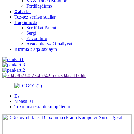
SAW Touch Monitor
Fərdiləşdirmə
Xəbərlər
Tez-tez verilən suallar
Haqqımızda
Sertifikat Patent
Sərgi
Zavod turu
Avadanlıq və Əməliyyat
Bizimlə əlaqə saxlayın
Ev
Məhsullar
Toxunma ekranlı kompüterlər