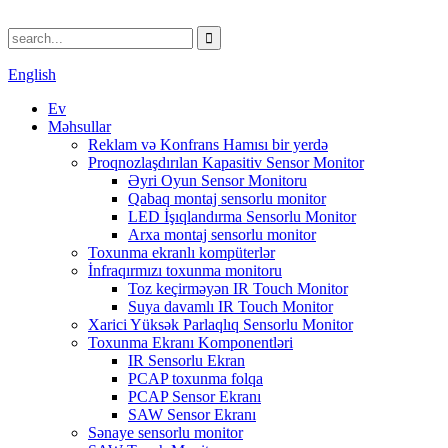
English
Ev
Məhsullar
Reklam və Konfrans Hamısı bir yerdə
Proqnozlaşdırılan Kapasitiv Sensor Monitor
Əyri Oyun Sensor Monitoru
Qabaq montaj sensorlu monitor
LED İşıqlandırma Sensorlu Monitor
Arxa montaj sensorlu monitor
Toxunma ekranlı kompüterlər
İnfraqırmızı toxunma monitoru
Toz keçirməyən IR Touch Monitor
Suya davamlı IR Touch Monitor
Xarici Yüksək Parlaqlıq Sensorlu Monitor
Toxunma Ekranı Komponentləri
IR Sensorlu Ekran
PCAP toxunma folqa
PCAP Sensor Ekranı
SAW Sensor Ekranı
Sənaye sensorlu monitor