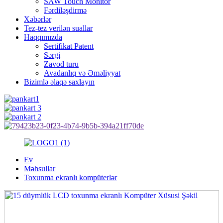
SAW Touch Monitor
Fərdiləşdirmə
Xəbərlər
Tez-tez verilən suallar
Haqqımızda
Sertifikat Patent
Sərgi
Zavod turu
Avadanlıq və Əməliyyat
Bizimlə əlaqə saxlayın
Ev
Məhsullar
Toxunma ekranlı kompüterlər