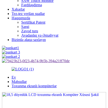
SAW Touch Monitor
Fərdiləşdirmə
Xəbərlər
Tez-tez verilən suallar
Haqqımızda
Sertifikat Patent
Sərgi
Zavod turu
Avadanlıq və Əməliyyat
Bizimlə əlaqə saxlayın
Ev
Məhsullar
Toxunma ekranlı kompüterlər