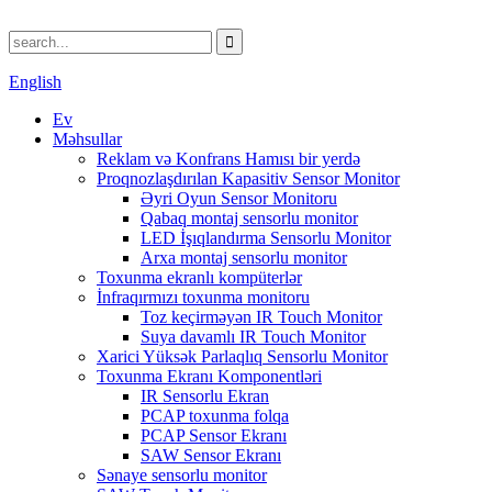
English
Ev
Məhsullar
Reklam və Konfrans Hamısı bir yerdə
Proqnozlaşdırılan Kapasitiv Sensor Monitor
Əyri Oyun Sensor Monitoru
Qabaq montaj sensorlu monitor
LED İşıqlandırma Sensorlu Monitor
Arxa montaj sensorlu monitor
Toxunma ekranlı kompüterlər
İnfraqırmızı toxunma monitoru
Toz keçirməyən IR Touch Monitor
Suya davamlı IR Touch Monitor
Xarici Yüksək Parlaqlıq Sensorlu Monitor
Toxunma Ekranı Komponentləri
IR Sensorlu Ekran
PCAP toxunma folqa
PCAP Sensor Ekranı
SAW Sensor Ekranı
Sənaye sensorlu monitor