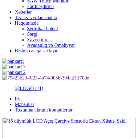
SAW Touch Monitor
Fərdiləşdirmə
Xəbərlər
Tez-tez verilən suallar
Haqqımızda
Sertifikat Patent
Sərgi
Zavod turu
Avadanlıq və Əməliyyat
Bizimlə əlaqə saxlayın
Ev
Məhsullar
Toxunma ekranlı kompüterlər