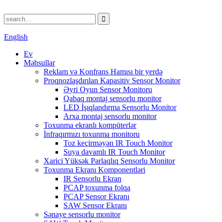
English
Ev
Məhsullar
Reklam və Konfrans Hamısı bir yerdə
Proqnozlaşdırılan Kapasitiv Sensor Monitor
Əyri Oyun Sensor Monitoru
Qabaq montaj sensorlu monitor
LED İşıqlandırma Sensorlu Monitor
Arxa montaj sensorlu monitor
Toxunma ekranlı kompüterlər
İnfraqırmızı toxunma monitoru
Toz keçirməyən IR Touch Monitor
Suya davamlı IR Touch Monitor
Xarici Yüksək Parlaqlıq Sensorlu Monitor
Toxunma Ekranı Komponentləri
IR Sensorlu Ekran
PCAP toxunma folqa
PCAP Sensor Ekranı
SAW Sensor Ekranı
Sənaye sensorlu monitor