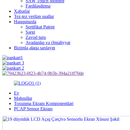
SAW Touch Monitor
Fərdiləşdirmə
Xəbərlər
Tez-tez verilən suallar
Haqqımızda
Sertifikat Patent
Sərgi
Zavod turu
Avadanlıq və Əməliyyat
Bizimlə əlaqə saxlayın
Ev
Məhsullar
Toxunma Ekranı Komponentləri
PCAP Sensor Ekranı