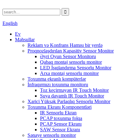
English
Ev
Məhsullar
Reklam və Konfrans Hamısı bir yerdə
Proqnozlaşdırılan Kapasitiv Sensor Monitor
Əyri Oyun Sensor Monitoru
Qabaq montaj sensorlu monitor
LED İşıqlandırma Sensorlu Monitor
Arxa montaj sensorlu monitor
Toxunma ekranlı kompüterlər
İnfraqırmızı toxunma monitoru
Toz keçirməyən IR Touch Monitor
Suya davamlı IR Touch Monitor
Xarici Yüksək Parlaqlıq Sensorlu Monitor
Toxunma Ekranı Komponentləri
IR Sensorlu Ekran
PCAP toxunma folqa
PCAP Sensor Ekranı
SAW Sensor Ekranı
Sənaye sensorlu monitor