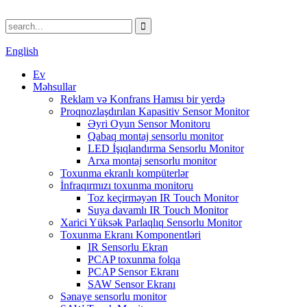
English
Ev
Məhsullar
Reklam və Konfrans Hamısı bir yerdə
Proqnozlaşdırılan Kapasitiv Sensor Monitor
Əyri Oyun Sensor Monitoru
Qabaq montaj sensorlu monitor
LED İşıqlandırma Sensorlu Monitor
Arxa montaj sensorlu monitor
Toxunma ekranlı kompüterlər
İnfraqırmızı toxunma monitoru
Toz keçirməyən IR Touch Monitor
Suya davamlı IR Touch Monitor
Xarici Yüksək Parlaqlıq Sensorlu Monitor
Toxunma Ekranı Komponentləri
IR Sensorlu Ekran
PCAP toxunma folqa
PCAP Sensor Ekranı
SAW Sensor Ekranı
Sənaye sensorlu monitor