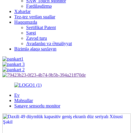
SAW Touch Monitor
Fərdiləşdirmə
Xəbərlər
Tez-tez verilən suallar
Haqqımızda
Sertifikat Patent
Sərgi
Zavod turu
Avadanlıq və Əməliyyat
Bizimlə əlaqə saxlayın
Ev
Məhsullar
Sənaye sensorlu monitor